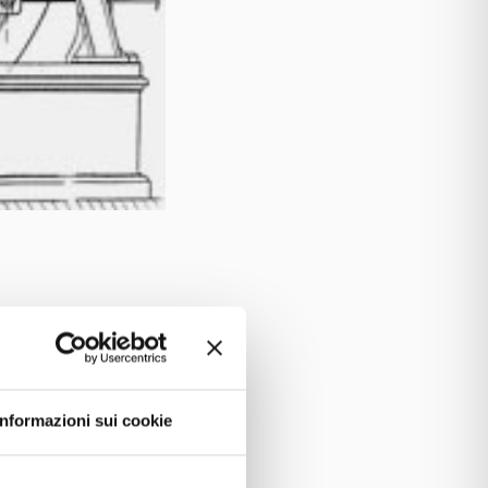
 protagonista del “Festival della
tione interna azionato ad aria
Informazioni sui cookie
o numerose iniziative culturali
Italiani. Organizza e partecipa in