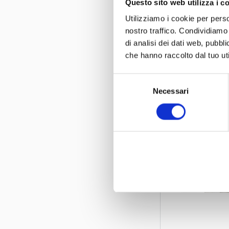
Questo sito web utilizza i c
prima persona
Utilizziamo i cookie per perso
nostro traffico. Condividiamo 
www.barsanti
di analisi dei dati web, pubbl
che hanno raccolto dal tuo uti
Selezione
Necessari
del
consenso