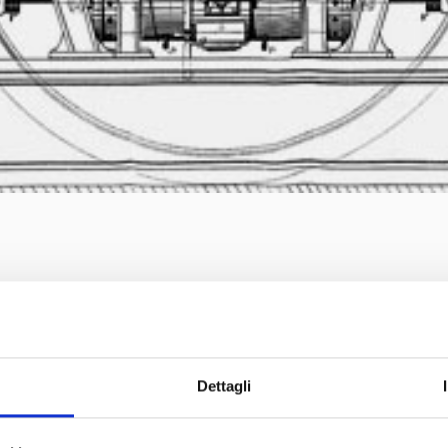
l
MOTORE A SCOPPIO Barsanti e Matteucci
del Museo Nicolis,
per la presentazione ella ricostruzione del primo motore a combus
Fortezza da Basso, Firenze
 si è tenuta nella
.
Dettagli
Fondazione Barsanti-Matteucci
omossa dalla
che porta nel Mond
zione della straordinaria scoperta dei due scienziati ed inventori 