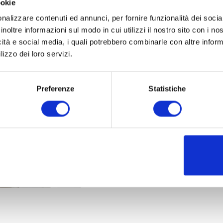
ookie
 a manifestazioni culturali di rilevanza internazionale.
nalizzare contenuti ed annunci, per fornire funzionalità dei socia
inoltre informazioni sul modo in cui utilizzi il nostro sito con i n
ematteucci.it
icità e social media, i quali potrebbero combinarle con altre inform
lizzo dei loro servizi.
Preferenze
Statistiche