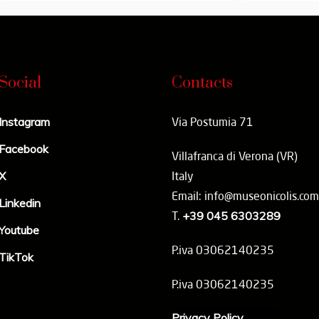
Social
Contacts
Instagram
Via Postumia 71
Facebook
Villafranca di Verona (VR)
X
Italy
Email: info@museonicolis.com
Linkedin
T.
+39 045 6303289
Youtube
P.iva 03062140235
TikTok
P.iva 03062140235
Privacy Policy