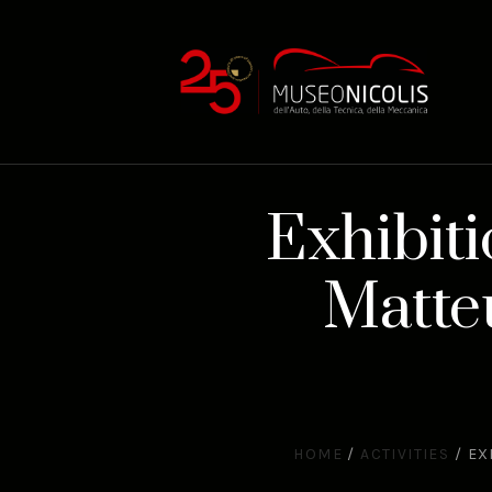
Exhibiti
Matteu
HOME
/
ACTIVITIES
/
EX