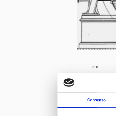
0
Il modello de
Creatività”, 
compressa che
Consenso
Iniziativa pr
per la divulga