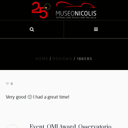
HOME
/
REVIEWS
/
186585
0
Very good 🙂 I had a great time!
Event, OMI Award, Osservatorio