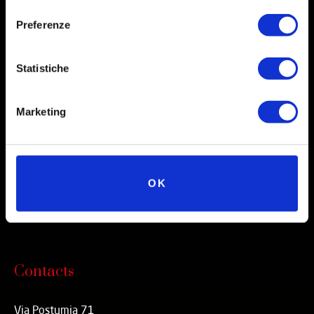
consenso
Preferenze
Social
Statistiche
Instagram
Facebook
Marketing
X
Linkedin
Youtube
OK
TikTok
Contacts
Via Postumia 71