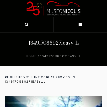
1349170889271easy_L
HOME
/
1349170889271EASY_L
PUBLISHED
21 JUNE 2016
AT 260×195 IN
1349170889271EASY_L
.