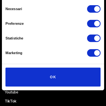
Selezione
Necessari
del
consenso
Preferenze
Statistiche
Social
Marketing
Instagram
Facebook
X
OK
Linkedin
Youtube
TikTok