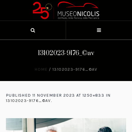
13102023-9176_©av
HOME
/
13102023-9176_©AV
PUBLISHED
11 NOVEMBER 2023
AT 1250×833 IN
13102023-9176_©AV
.