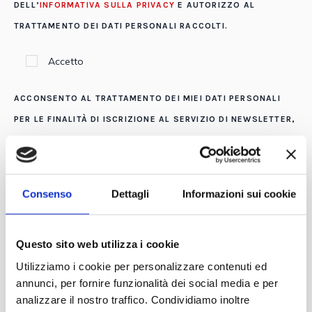
DELL’
INFORMATIVA SULLA PRIVACY
E AUTORIZZO AL
TRATTAMENTO DEI DATI PERSONALI RACCOLTI.
Accetto
ACCONSENTO AL TRATTAMENTO DEI MIEI DATI PERSONALI
PER LE FINALITÀ DI ISCRIZIONE AL SERVIZIO DI NEWSLETTER,
PROMOZIONI, EVENTI E LABORATORI -
INFORMATIVA PRIVACY
Acconsento
Consenso
Dettagli
Informazioni sui cookie
Non acconsento
Le comunicheremo via email la conferma della
Questo sito web utilizza i cookie
prenotazione avvenuta.
Utilizziamo i cookie per personalizzare contenuti ed
annunci, per fornire funzionalità dei social media e per
analizzare il nostro traffico. Condividiamo inoltre