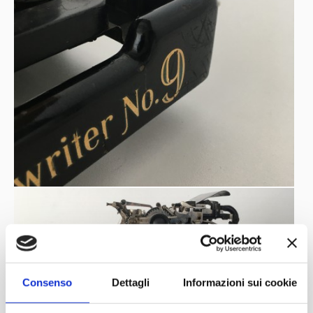
Remington n.9
La
venne prodotta nel 1898 con 42 tasti
ed il tabulatore decimale per rispondere alle necessità
europee
Curiosità
uno dei più popolari
: questo modello rimase
Italia
assieme al N°6, N°7 e N°8. In
, erano importate
Cesare Verona di Torino
inizialmente da
.
2014
Videoclip
“
Ma che vita la mia
“, Roby Facchinetti
Consenso
Dettagli
Informazioni sui cookie