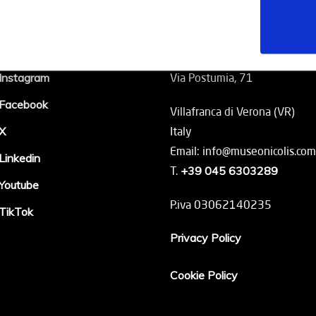
Social
Kontakte
Instagram
Via Postumia, 71
Facebook
Villafranca di Verona (VR)
X
Italy
Email: info@museonicolis.com
Linkedin
T.
+39 045 6303289
Youtube
P.iva 03062140235
TikTok
Privacy Policy
Cookie Policy