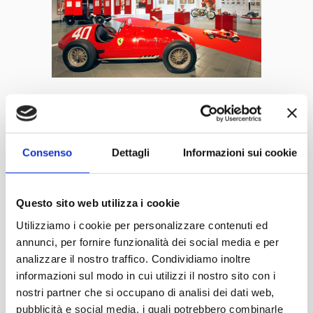
Consenso
Dettagli
Informazioni sui cookie
Alberto Ascari
Questo sito web utilizza i cookie
Alberto Ascari, Mann, Pilot, Legende. Im Museo Nicolis
Utilizziamo i cookie per personalizzare contenuti ed
startete die Ausstellung in Zusammenarbeit mit Museo
annunci, per fornire funzionalità dei social media e per
Ferrari und Archivio Millanta
analizzare il nostro traffico. Condividiamo inoltre
informazioni sul modo in cui utilizzi il nostro sito con i
nostri partner che si occupano di analisi dei dati web,
28 Mai 2008
pubblicità e social media, i quali potrebbero combinarle