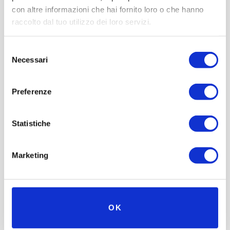
con altre informazioni che hai fornito loro o che hanno
raccolto dal tuo utilizzo dei loro servizi.
Selezione
Necessari
del
consenso
Preferenze
Statistiche
Marketing
OK
HAUTE COUTURE im Museo Nicolis
Vintage Kleidungen Ausstellung und Oldtimer im Museo