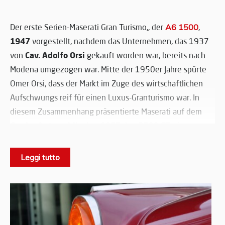
Der erste Serien-Maserati Gran Turismo,, der
A6 1500
,
1947
vorgestellt, nachdem das Unternehmen, das 1937
Cav. Adolfo Orsi
von
gekauft worden war, bereits nach
Modena umgezogen war. Mitte der 1950er Jahre spürte
Omer Orsi, dass der Markt im Zuge des wirtschaftlichen
Aufschwungs reif für einen Luxus-Granturismo war. In
diesem Zusammenhang präsentierte Maserati auf dem
Genfer Automobilsalon 1957
3500 GT
den
, ein
elegantes und leistungsstarkes Coupé, das von der
Carrozzeria Touring entworfen wurde und bis 1964
Leggi tutto
gebaut werden sollte: das erste Straßenfahrzeug, das in
großem Maßstab produziert wurde. Der 3500 GT, der im
Laufe der Jahre mit Scheibenbremsen an den
Vorderrädern, einem 5-Gang-Getriebe und einer
ein
indirekten Einspritzung ausgestattet wurde, war