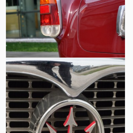
großer kommerzieller Erfolg
und wurde in einer für die
damalige Zeit ungewöhnlichen Stückzahl im Verhältnis zu
seinen sportlichen Eigenschaften produziert. Es war ein
Auto, das die Bedürfnisse aller befriedigte, auch der
weniger erfahrenen Fahrer. Bequem, komfortabel, für
lange Autobahnfahrten geeignet, galt er als sicher. Auch
sein Hubraum von über 3 Litern unterscheidet ihn von
den Vorgängermodellen. Serienmäßig ist er mit einer
Lederausstattung
und einer seiner Klasse
Jaeger-Instrumentierung
angemessenen
versehen. Er
war das erste italienische Auto, das speziell für die
Ausstattung mit einer Klimaanlage konzipiert wurde, und
als Option wurden elektrische Fensterheber angeboten -
eine echte Premiere für die damalige Zeit. Er leistete
einen entscheidenden Beitrag zur Lösung der finanziellen
Schwierigkeiten, mit denen Maserati in den letzten Jahren