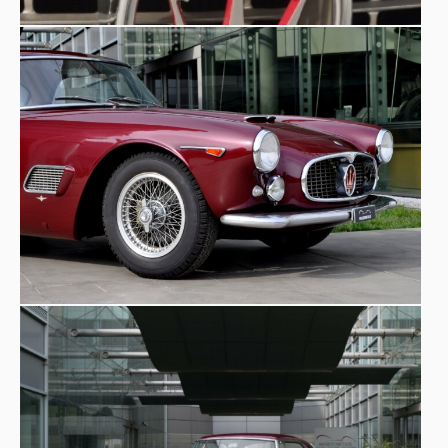
zu kämpfen hatte.
Kuriosität
Renato Rascel
- Auch der berühmte
(Renato
Ranucci) besaß einen Maserati 3500 GT Coupé Touring,
der am 18. April 1958 in Modena abgeholt wurde. Rascel
war ein italienischer Schauspieler, Komiker, Songschreiber,
Tänzer, Moderator und Journalist. Angeblich schenkte
Eddie Fisher Liz Taylor
1962 einen goldenen Maserati
Anthony Quinn,
3500 GT. Dieser wurde später an
einen
autobegeisterten Schauspieler, verkauft. Ein Maserati
3500 GT aus dem Jahr 1959 erschien 1961 in dem Film
Cash on Demand
„
“.
Ein
Maserati 3500 GT Spider Vignale von 1960
und ein
weiterer
Maserati 3500 Gti Coupé Touring von 1962
gehören ebenfalls zum Museo Nicolis.