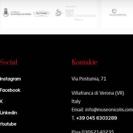
Social
Kontakte
Instagram
Via Postumia, 71
Facebook
Villafranca di Verona (VR)
X
Italy
Email: info@museonicolis.com
Linkedin
T.
+39 045 6303289
Youtube
P.iva 03062140235