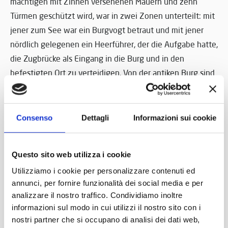
mächtigen mit Zinnen versehenen Mauern und zehn
Türmen geschützt wird, war in zwei Zonen unterteilt: mit
jener zum See war ein Burgvogt betraut und mit jener
nördlich gelegenen ein Heerführer, der die Aufgabe hatte,
die Zugbrücke als Eingang in die Burg und in den
befestigten Ort zu verteidigen. Von der antiken Burg sind
der Mauerring, vier Türme, einige Abschnitte des
Laufgrabens der Wache und zwei mittelalterliche rustikale
Häuser ziemlich erhalten geblieben. Um 1600 verlor die
Consenso
Dettagli
Informazioni sui cookie
Burg ihre baulichen Merkmale der Verteidigung und
wurde von der Venezianischen Republik Serenissima an
Questo sito web utilizza i cookie
die Grafen Arrighi abgetreten, die ohne groß am
Utilizziamo i cookie per personalizzare contenuti ed
Außenbereich Veränderungen vorzunehmen, einen Teil
annunci, per fornire funzionalità dei social media e per
der Burg in einen komfortablen und vornehmen Wohnsitz
analizzare il nostro traffico. Condividiamo inoltre
umgestalteten.
informazioni sul modo in cui utilizzi il nostro sito con i
nostri partner che si occupano di analisi dei dati web,