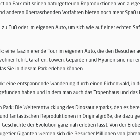
nction Park mit seinen naturgetreuen Reproduktionen von ausge
und anderen überraschenden Vorfahren bieten noch mehr Spaß 
 zu Fuß oder im eigenen Auto, um sich wie auf einer echten Safar
rk: eine faszinierende Tour im eigenen Auto, die den Besucher 
hner führt. Giraffen, Löwen, Geparden und Hyänen sind nur ei
das Sie in diesem Park erleben können.
rk: eine entspannende Wanderung durch einen Eichenwald, in d
gefunden haben und in dem man auch das Tropenhaus und das R
n Park: Die Weiterentwicklung des Dinosaurierparks, den es bere
und fantastischen Reproduktionen in Originalgröße, die dazu g
 Geschichte der Evolution ganz nah erleben lässt. Von der Erob
ugetier-Giganten werden sich die Besucher Millionen von Jahren 