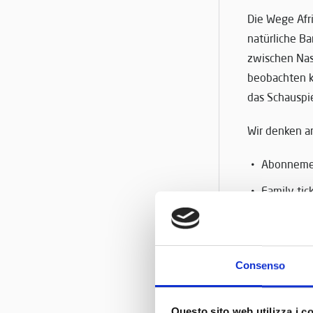
Die Wege Afr
natürliche Ba
zwischen Nas
beobachten k
das Schauspie
Wir denken an
Abonnemen
Family tic
Kinderwag
Spiel- und
Consenso
Picknickbe
Kindermen
Questo sito web utilizza i c