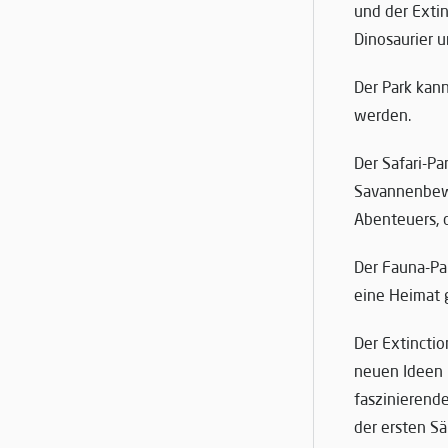
und der Exti
Dinosaurier 
Der Park kann
werden.
Der Safari-Pa
Savannenbewo
Abenteuers, 
Der Fauna-Pa
eine Heimat 
Der Extinctio
neuen Ideen 
faszinierende
der ersten Sä