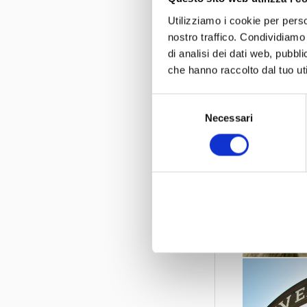
Spielerisc
Utilizziamo i cookie per perso
nostro traffico. Condividiamo 
www.parcona
di analisi dei dati web, pubbl
che hanno raccolto dal tuo uti
Selezione
Necessari
del
consenso