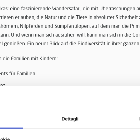
ikas: eine faszinierende Wandersafari, die mit Überraschungen 
rrieren erlauben, die Natur und die Tiere in absoluter Sicherhei
hörnern, Nilpferden und Sumpfantilopen, auf dem man die Prim
ann. Und wenn man sich ausruhen will, kann man sich in die Go
l genießen. Ein neuer Blick auf die Biodiversität in ihrer ganzen
 die Familien mit Kindern:
ts für Familien
ket
enverleih
 Rastplätze
Dettagli
reiche
ü im Simbaself
ookie