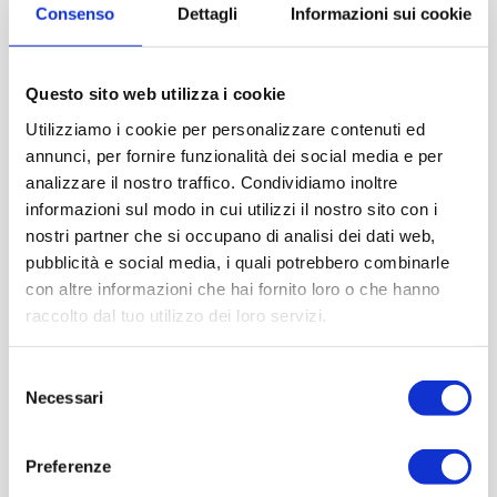
Consenso
Dettagli
Informazioni sui cookie
Questo sito web utilizza i cookie
Utilizziamo i cookie per personalizzare contenuti ed
Mit der Unterstützung von
Partner
Netzwerk
annunci, per fornire funzionalità dei social media e per
analizzare il nostro traffico. Condividiamo inoltre
informazioni sul modo in cui utilizzi il nostro sito con i
nostri partner che si occupano di analisi dei dati web,
pubblicità e social media, i quali potrebbero combinarle
con altre informazioni che hai fornito loro o che hanno
raccolto dal tuo utilizzo dei loro servizi.
Selezione
Necessari
del
consenso
Preferenze