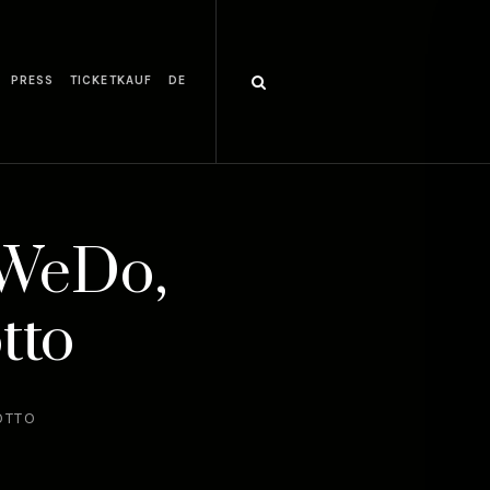
PRESS
TICKETKAUF
DE
 WeDo,
tto
OTTO