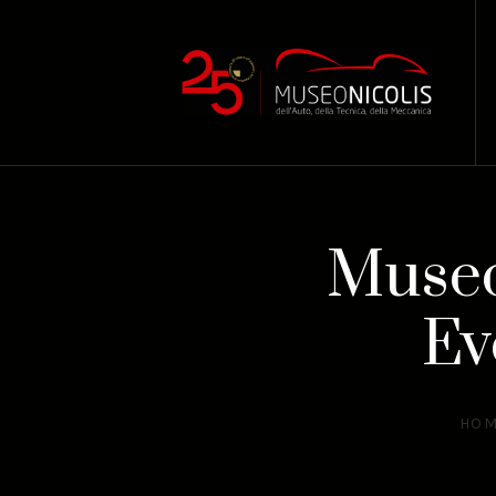
Museo
Ev
HO