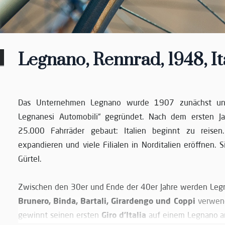
Legnano, Rennrad, 1948, It
Das Unternehmen Legnano wurde 1907 zunächst unt
Legnanesi Automobili“ gegründet. Nach dem ersten J
25.000 Fahrräder gebaut: Italien beginnt zu reise
expandieren und viele Filialen in Norditalien eröffnen. S
Gürtel.
Zwischen den 30er und Ende der 40er Jahre werden Leg
Brunero, Binda, Bartali, Girardengo und Coppi
verwen
Giro d’Italia
gewinnt seinen ersten
auf einem Legnano a