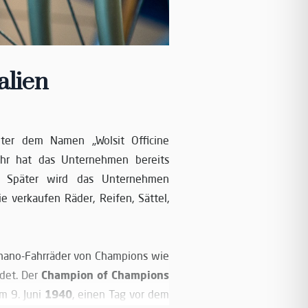
alien
er dem Namen „Wolsit Officine
ahr hat das Unternehmen bereits
n. Später wird das Unternehmen
ie verkaufen Räder, Reifen, Sättel,
nano-Fahrräder von Champions wie
Champion of Champions
det. Der
1940
m 9. Juni
, einen Tag vor dem