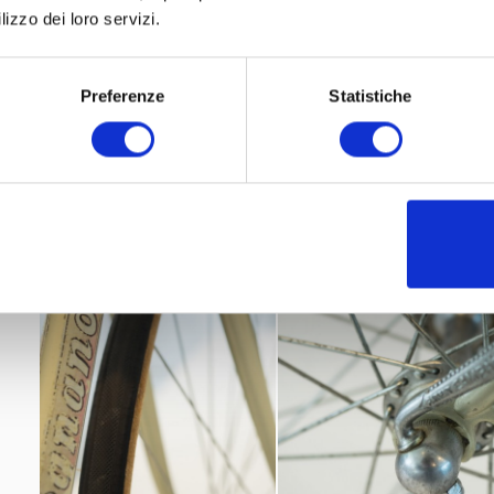
lizzo dei loro servizi.
Ambrosio-Lenker
Preferenze
Statistiche
Universalbremsen
Nisi Alufelgen
Italia-Sattel
2019 -
Mostra, L'Italia del Giro e i campioni che hanno f