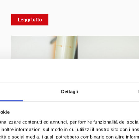
Kriegseintritt Italiens.
Leggi tutto
Gino Bartali
1936
Giro d’
Auch
gewann
seinen ersten
dem Team und der Marke für immer treu bleiben.
1948
Tour de France.
gewann er die
Er gewann die To
sozialen Unruhen nach dem Angriff auf Togliatti.
Technische Daten:
Dettagli
ookie
Metallic hellgoldene Farbe
nalizzare contenuti ed annunci, per fornire funzionalità dei socia
inoltre informazioni sul modo in cui utilizzi il nostro sito con i n
4-Gang Campagnolo-Getriebe
icità e social media, i quali potrebbero combinarle con altre inform