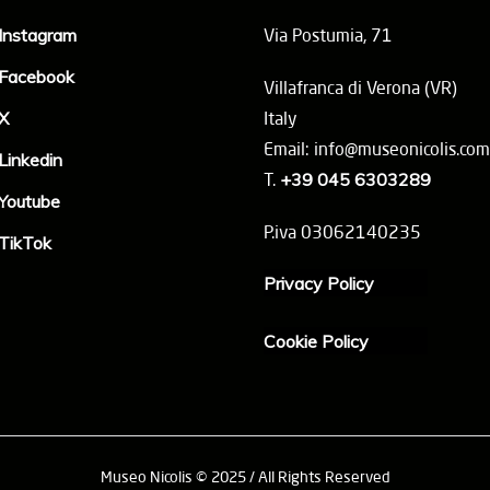
Instagram
Via Postumia, 71
Facebook
Villafranca di Verona (VR)
X
Italy
Email: info@museonicolis.com
Linkedin
T.
+39 045 6303289
Youtube
P.iva 03062140235
TikTok
Privacy Policy
Cookie Policy
Museo Nicolis © 2025 / All Rights Reserved