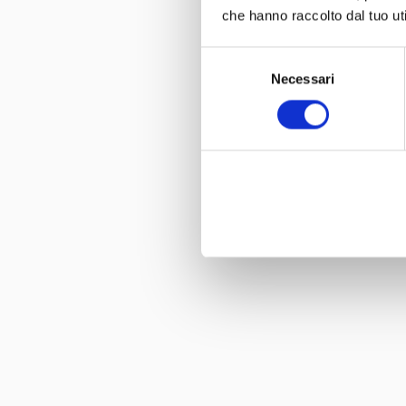
che hanno raccolto dal tuo uti
Selezione
Necessari
del
consenso