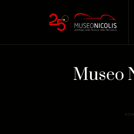
Museo N
HO