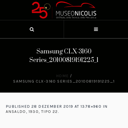
Samsung CLX-3160
Series_20100819191225_1
HOME
/
SAMSUNG CLX-3160 SERIES_20100819191225_1
PUBLISHED
28 DEZEMBER 2019
AT 1378×960 IN
ANSALDO, 1930, TIPO 22
.