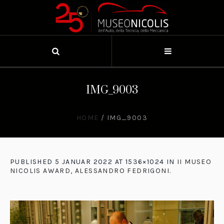
IMG_9003
HOME
/
IMG_9003
PUBLISHED
5 JANUAR 2022
AT 1536×1024 IN
II MUSEO
NICOLIS AWARD, ALESSANDRO FEDRIGONI
.