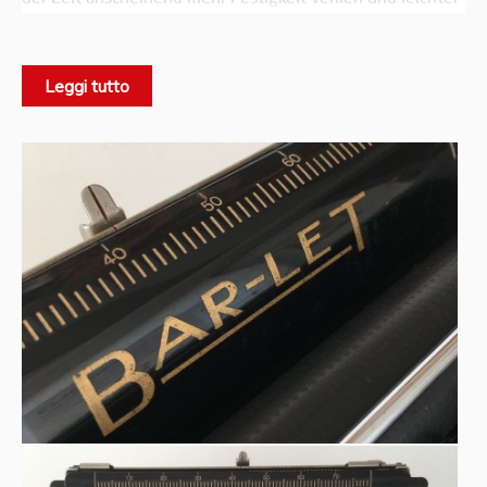
als Metall war.
Es ist eine kleine Schreibmaschine mit 3 Tastenreihen aus
Leggi tutto
170 Hauptkomponenten und nicht vielen Schrauben, die
am Ende 3 Kilo wiegt. Alle Metallteile sind verchromt.
Der Schreibmechanismus dieser Maschine war sehr starr
und es war schwer, klar zu schreiben. Sie war auch nicht
die preisgünstigste Schreibmaschine auf dem Markt und
wurde zu Beginn der Weltwirtschaftskrise eingeführt.
Trotzdem wurde es im Laufe des Jahrzehnts in mehr als
50.000 Einheiten verkauft.