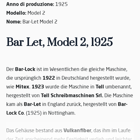
Anno di produzione:
1925
Modello:
Model 2
Nome:
Bar-Let Model 2
Bar Let, Model 2, 1925
Bar-Lock
Der
ist im Wesentlichen die gleiche Maschine,
1922
die ursprünglich
in Deutschland hergestellt wurde,
Mitex
1923
Tell
wie
.
wurde die Maschine in
umbenannt,
Tell Schreibmaschinen Srl.
hergestellt von
Die Maschine
Bar-Let
Bar-
kam als
in England zurück, hergestellt von
Lock Co
. (1925) in Nottingham.
Vulkanfiber
Das Gehäuse bestand aus
, das ihm im Laufe
der Zeit anscheinend mehr Festigkeit verlieh und leichter