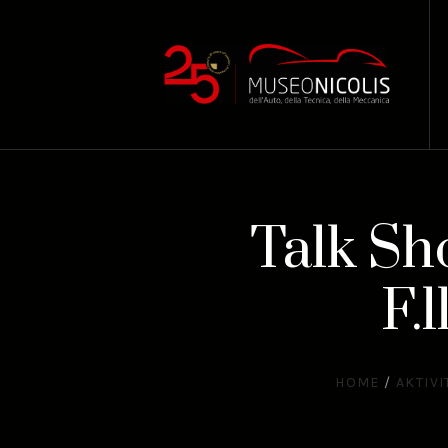
Talk Sh
F.l
HOME
/
AKTIVI