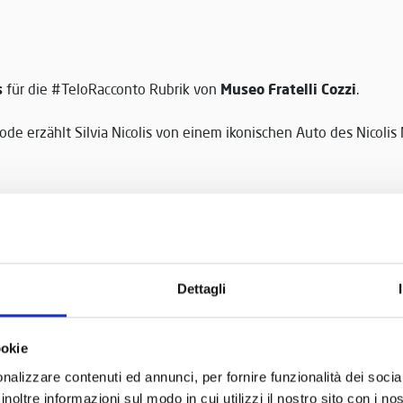
s
Museo Fratelli Cozzi
für die #TeloRacconto Rubrik von
.
sode erzählt Silvia Nicolis von einem ikonischen Auto des Nicol
 das
an
Video
.
Dettagli
ookie
nalizzare contenuti ed annunci, per fornire funzionalità dei socia
inoltre informazioni sul modo in cui utilizzi il nostro sito con i n