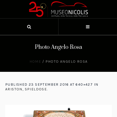
Photo Angelo Rosa
HOME
/
PHOTO ANGELO ROSA
PUBLISHED
23 SEPTEMBER 2016
AT 640×427 IN
ARISTON, SPIELDOSE
.