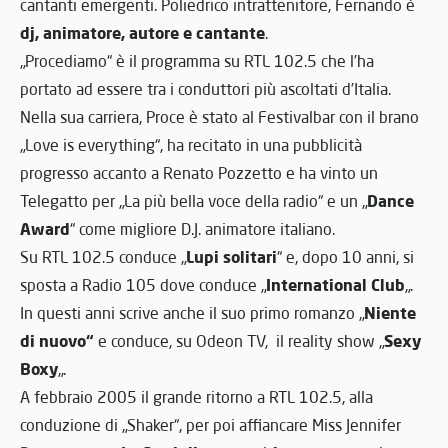
cantanti emergenti. Poliedrico intrattenitore, Fernando è
dj, animatore, autore e cantante
.
„Procediamo“ è il programma su RTL 102.5 che l’ha
portato ad essere tra i conduttori più ascoltati d’Italia.
Nella sua carriera, Proce è stato al Festivalbar con il brano
„Love is everything“, ha recitato in una pubblicità
progresso accanto a Renato Pozzetto e ha vinto un
Dance
Telegatto per „La più bella voce della radio“ e un „
Award
“ come migliore D.J. animatore italiano.
Lupi solitari
Su RTL 102.5 conduce „
“ e, dopo 10 anni, si
International Club
sposta a Radio 105 dove conduce „
„.
Niente
In questi anni scrive anche il suo primo romanzo „
di nuovo“
Sexy
e conduce, su Odeon TV, il reality show „
Boxy
„.
A febbraio 2005 il grande ritorno a RTL 102.5, alla
conduzione di „Shaker“, per poi affiancare Miss Jennifer