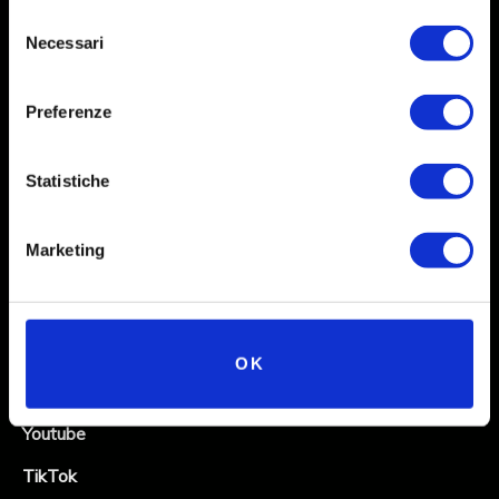
Selezione
Necessari
del
consenso
Preferenze
Statistiche
Social
Marketing
Instagram
Facebook
X
OK
Linkedin
Youtube
TikTok