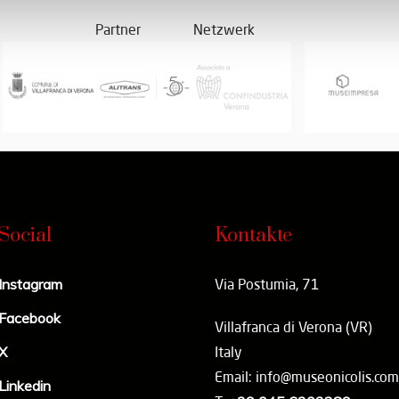
Partner
Netzwerk
Social
Kontakte
Instagram
Via Postumia, 71
Facebook
Villafranca di Verona (VR)
X
Italy
Email: info@museonicolis.com
Linkedin