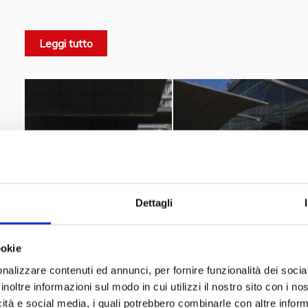
47.000
Wendigkeit steht. Der Bagheera war mit über
pr
kommerzieller Erfolg und wurde wegen seines schnitti
Leggi tutto
Ferrari“ bezeichnet, obwohl er weniger leistungsfähig wa
1973 bei 23.000 französ
lag bei der Markteinführung
3.500 bis 4.000 Dollar
entsprach.
Er war mit einem vom Simca 1100 Ti abgeleiteten Vierzy
besseren Gewichtsverteilung zentral und quer eingebau
Jahren nur vom Lamborghini Miura praktiziert wurde. Anf
später in der zweiten Serie auf 1,4 Liter und 90 PS gesteig
Glasfaserplatten
Die Karosserie bestand aus
und war a
Dettagli
180 Stundenkilom
eine Höchstgeschwindigkeit von über
Innenraum des Bagheera zeichnete sich durch eine wir
ookie
Vordersitze nebeneinander
statt der klassischen zwe
nalizzare contenuti ed annunci, per fornire funzionalità dei socia
Das Cockpit war
Sportwagen mit dieser Lösung machte.
inoltre informazioni sul modo in cui utilizzi il nostro sito con i n
Flugzeugstil ausgestattet
. 1980 wurde die Produk
icità e social media, i quali potrebbero combinarle con altre inform