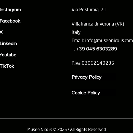
Instagram
Via Postumia, 71
Facebook
Villafranca di Verona (VR)
X
Italy
Email: info@museonicolis.com
Linkedin
T.
+39 045 6303289
Youtube
P.iva 03062140235
TikTok
Privacy Policy
Cookie Policy
Museo Nicolis © 2025 / All Rights Reserved