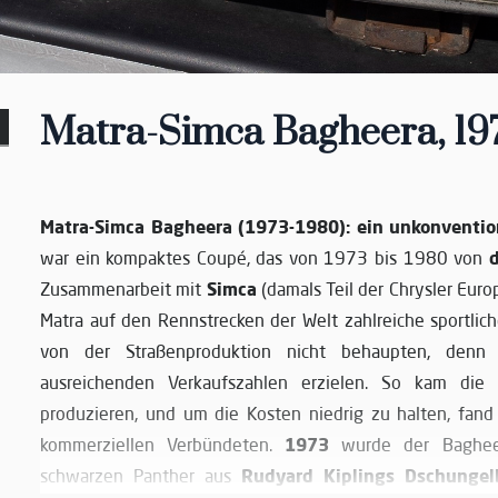
Matra-Simca Bagheera, 19
Matra-Simca Bagheera (1973-1980): ein unkonventio
d
war ein kompaktes Coupé, das von 1973 bis 1980 von
Simca
Zusammenarbeit mit
(damals Teil der Chrysler Eur
Matra auf den Rennstrecken der Welt zahlreiche sportlich
von der Straßenproduktion nicht behaupten, den
ausreichenden Verkaufszahlen erzielen. So kam die
produzieren, und um die Kosten niedrig zu halten, fan
1973
kommerziellen Verbündeten.
wurde der Baghee
Rudyard Kiplings Dschungel
schwarzen Panther aus