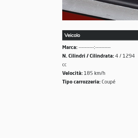
Veicolo
Marca:
----------:----------
N. Cilindri / Cilindrata:
4 / 1294
cc
Velocità:
185 km/h
Tipo carrozzeria:
Coupé