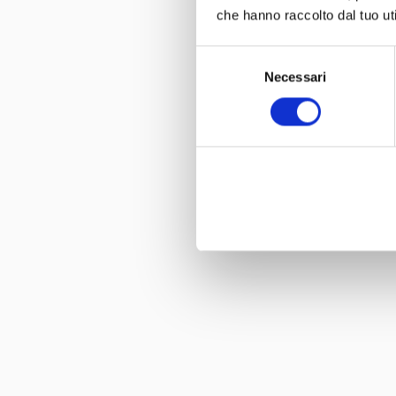
che hanno raccolto dal tuo uti
Selezione
Necessari
del
consenso