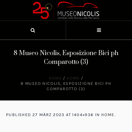
8 Museo Nicolis, Esposizione Bici ph
Comparotto (3)
HOME
/
HOME
/
8 MUSEO NICOLIS, ESPOSIZIONE BICI PH
COMPAROTTO (3)
PUBLISHED
27 MÄRZ 2023
AT 1404×936 IN
HOME
.