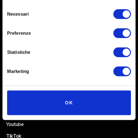
Selezione
Necessari
del
consenso
Preferenze
Statistiche
Social
Marketing
Instagram
Facebook
X
OK
Linkedin
Youtube
TikTok