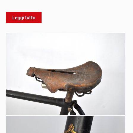
Familie geboren, begann Pierre Alexandre Darracq seine
1891
Ausbildung im Arsenal von Tarbes und eröffnete
die
Leggi tutto
Gladiator
Fahrradfabrik
, die recht erfolgreich wurde. Nach
dem Verkauf des Unternehmens im Jahr 1896 begann er,
sich Elektroautos zu widmen, während er eine machbare
Produktion von motorisierten Fahrrädern studierte. Im Jahr
Triplette Darracq-Gladiator
1897 baute er das
, eine Art
elektrisches Dreirad, das sich bei einer „rasenden“
Geschwindigkeit von 60 km/h in 9 Minuten und 54
Sekunden über 10 km bewährte.
Interessantes Beispiel für eine Marke, die mit der
Produktion von Fahrrädern begann und sich dann auf
Autos zuwandte.