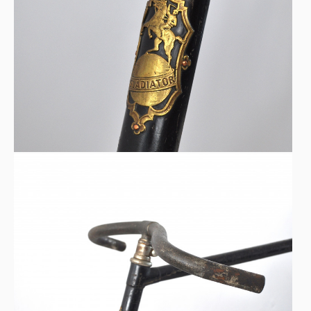
Technische Daten
„J. Dejosy“ auf dem Rahmen eingraviert
Schwarzer Rahmen
Doppelöler nahe der Nabe
Festes Getriebe