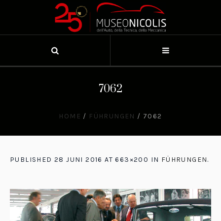
7062
HOME
/
FÜHRUNGEN
/
7062
PUBLISHED
28 JUNI 2016
AT 663×200 IN
FÜHRUNGEN
.