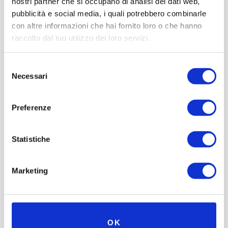
nostri partner che si occupano di analisi dei dati web,
pubblicità e social media, i quali potrebbero combinarle
con altre informazioni che hai fornito loro o che hanno
raccolto dal tuo utilizzo dei loro servizi.
Selezione
Necessari
del
consenso
Preferenze
Statistiche
Marketing
Oggetto prova
Trophäe EKOI-Body Energie,
Memorial LUCIANO NICOLIS
OK