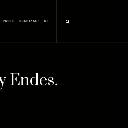
PRESS
TICKETKAUF
DE
y Endes.
.