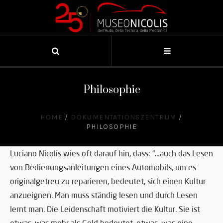
Philosophie
HOME
/
DOKUMENTATIONSZENTRUM
/
PHILOSOPHIE
Luciano Nicolis wies oft darauf hin, dass: “…auch das Lesen
von Bedienungsanleitungen eines Automobils, um es
originalgetreu zu reparieren, bedeutet, sich einen Kultur
anzueignen. Man muss ständig lesen und durch Lesen
lernt man. Die Leidenschaft motiviert die Kultur. Sie ist
etwas, was mehr als Geld bedeutet, etwas, was eine