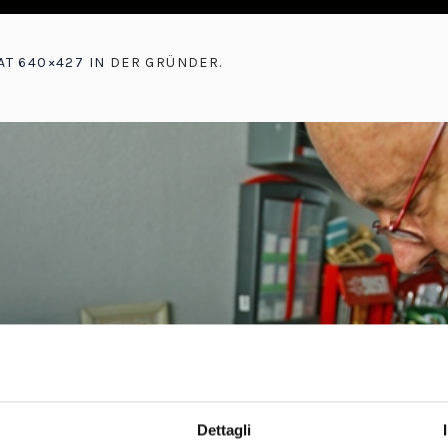
AT 640×427 IN
DER GRÜNDER
.
Dettagli