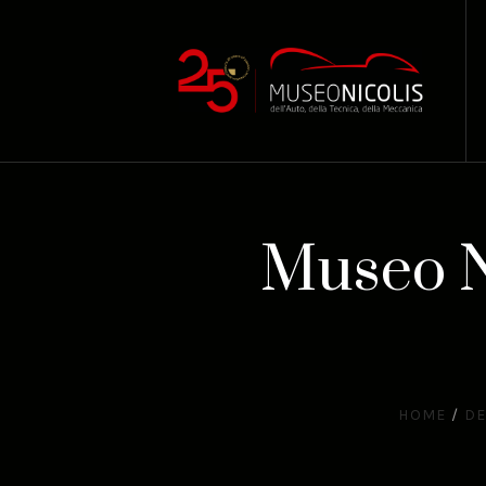
Museo Ni
HOME
/
DE