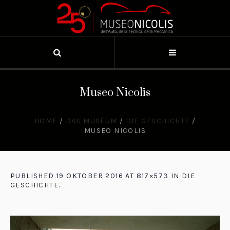
Museo Nicolis
HOME
/
DAS MUSEUM
/
DIE GESCHICHTE
/
MUSEO NICOLIS
PUBLISHED
19 OKTOBER 2016
AT 817×573 IN
DIE
GESCHICHTE
.