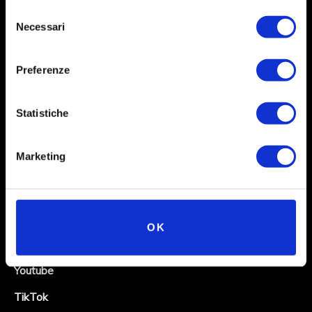
Selezione
Necessari
del
consenso
Preferenze
Statistiche
Social
Marketing
Instagram
Facebook
X
OK
Linkedin
Youtube
TikTok