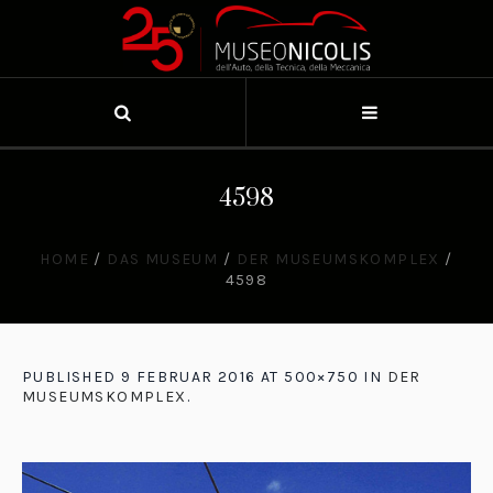
4598
HOME
/
DAS MUSEUM
/
DER MUSEUMSKOMPLEX
/
4598
PUBLISHED
9 FEBRUAR 2016
AT 500×750 IN
DER
MUSEUMSKOMPLEX
.