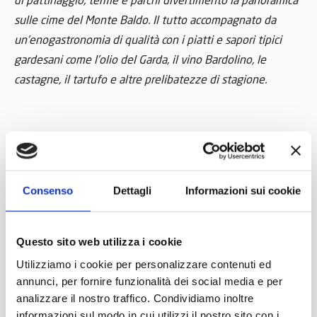
sulle cime del Monte Baldo. Il tutto accompagnato da
un’enogastronomia di qualità con i piatti e sapori tipici
gardesani come l’olio del Garda, il vino Bardolino, le
castagne, il tartufo e altre prelibatezze di stagione.
Bardolino: Natale a Bardolino
dal 26 novembre 2016 all’8 gennaio 2017
Consenso
Dettagli
Informazioni sui cookie
Un cartellone ricco di appuntamenti e di eventi attende i
visitatori di Bardolino, nota località lacustre che ospita il
Questo sito web utilizza i cookie
mercatino di Natale, la pista di pattinaggio sul lungolago
Utilizziamo i cookie per personalizzare contenuti ed
e la casa di Babbo Natale, con il centro storico addobbato
annunci, per fornire funzionalità dei social media e per
a festa.
analizzare il nostro traffico. Condividiamo inoltre
informazioni sul modo in cui utilizzi il nostro sito con i