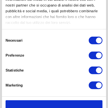
www.bardolinotop.it
nostri partner che si occupano di analisi dei dati web,
pubblicità e social media, i quali potrebbero combinarle
con altre informazioni che hai fornito loro o che hanno
raccolto dal tuo utilizzo dei loro servizi.
Bussolengo: Natale a Bussolengo
Selezione
dal 26 novembre 2016 all’8 gennaio 2017
Necessari
del
consenso
Una pista di pattinaggio, il calendario dell’avvento, le
Preferenze
botteghe di babbo Natale, spettacoli di “mapping” ed
animazioni per i bambini caratterizzeranno il centro del
Comune di Bussolengo nel periodo natalizio.
Statistiche
www.comune.bussolengo.vr.it
Marketing
Garda: Natale tra gli olivi