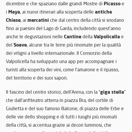
Picasso
dicembre e che spaziano dalle grandi Mostre di
e
Maya
antiche
i
, ai nuovi itinerari alla scoperta delle
Chiese
mercatini
, ai
che dal centro della città si snodano
fino ai paesini del Lago di Garda, includendo quest’anno
Cantine
Valpolicella
anche le degustazioni nelle
della
e
Soave
del
, alcune tra le terre più rinomate per la qualità
dei vitigni a livello internazionale. Il Consorzio della
Valpolicella ha sviluppato una app per accompagnare i
turisti alla scoperta dei vini, come l’amarone e il ripasso,
del territorio e dei suoi sapori.
giga stella
Il fascino del centro storico, dell’Arena, con la “
”
che dall’anfiteatro atterra in piazza Bra, del cortile di
Giulietta e del suo famoso Balcone, di piazza delle Erbe e
delle vie dello shopping e di tutti i luoghi più rinomati
della città, si accentua grazie ai decori luminosi, che