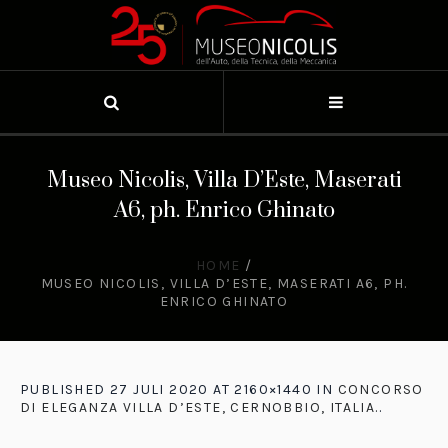
Museo Nicolis, Villa D’Este, Maserati
A6, ph. Enrico Ghinato
HOME
/
MUSEO NICOLIS, VILLA D’ESTE, MASERATI A6, PH.
ENRICO GHINATO
PUBLISHED
27 JULI 2020
AT 2160×1440 IN
CONCORSO
DI ELEGANZA VILLA D’ESTE, CERNOBBIO, ITALIA.
.