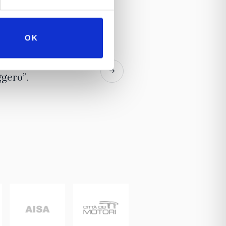
OK
anni Morandi
ggero”.