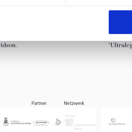
apter Italy – Harley
Videoclip – Gi
idson.
“Ultrale
Partner
Netzwerk