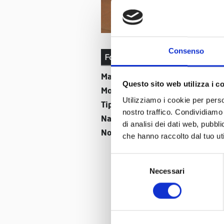
Consenso
Fotokameras
Marca:
Bresser
Questo sito web utilizza i c
Modello:
Skylux
Utilizziamo i cookie per perso
Tipo:
Teleskop
nostro traffico. Condividiamo 
Nazione:
Deutschland
di analisi dei dati web, pubbl
Nome:
Bresser Skylux
che hanno raccolto dal tuo uti
Selezione
Necessari
del
consenso