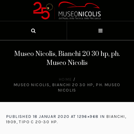
Museo Nicolis, Bianchi 20 30 hp, ph.
Museo Nicolis
HOME
/
MUSEO NICOLIS, BIANCHI 20 30 HP, PH. MUSEO
NICOLIS
PUBLISHED
18 JANUAR 2020
AT 1296×968 IN
BIANCHI,
1909, TIPO C 20-30 HP
.