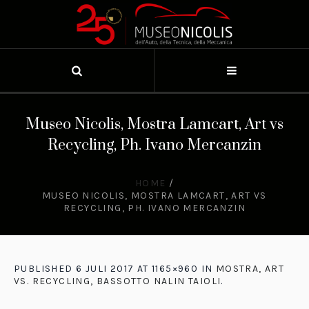
Museo Nicolis, Mostra Lamcart, Art vs
Recycling, Ph. Ivano Mercanzin
HOME
/
MUSEO NICOLIS, MOSTRA LAMCART, ART VS
RECYCLING, PH. IVANO MERCANZIN
PUBLISHED
6 JULI 2017
AT 1165×960 IN
MOSTRA, ART
VS. RECYCLING, BASSOTTO NALIN TAIOLI
.