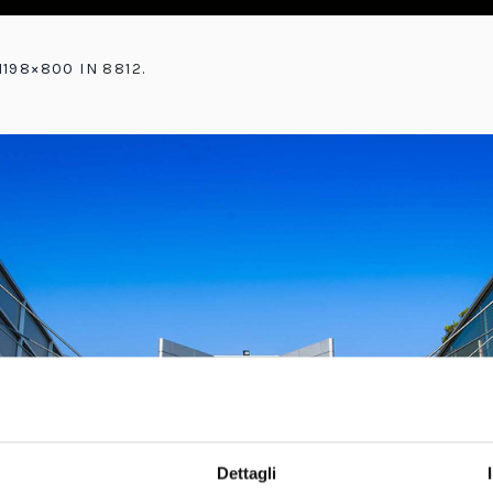
1198×800 IN
8812
.
Dettagli