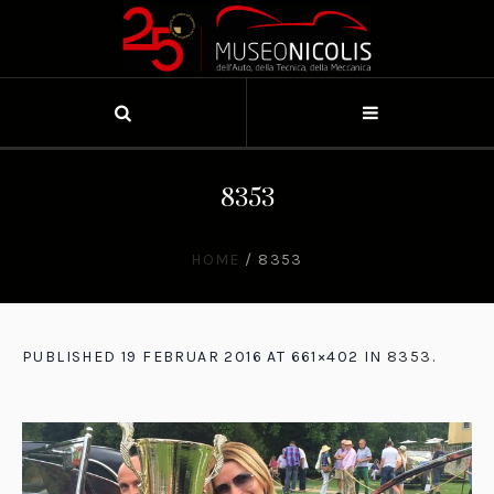
8353
HOME
/
8353
PUBLISHED
19 FEBRUAR 2016
AT 661×402 IN
8353
.