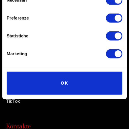
Necessari
del
consenso
Preferenze
Social
Statistiche
Instagram
Marketing
Facebook
X
Linkedin
OK
Youtube
TikTok
Kontakte