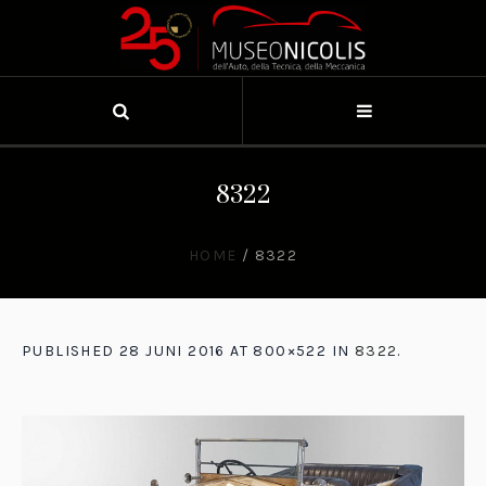
8322
HOME
/
8322
PUBLISHED
28 JUNI 2016
AT 800×522 IN
8322
.