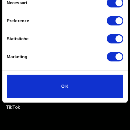
Necessari
del
consenso
Preferenze
Social
Statistiche
Instagram
Marketing
Facebook
X
Linkedin
OK
Youtube
TikTok