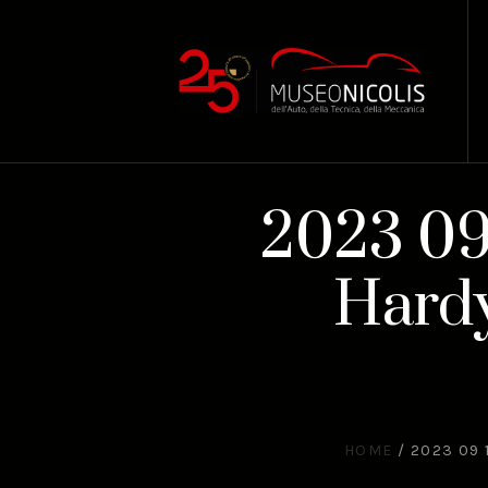
2023 09
Hardy
HOME
/
2023 09 