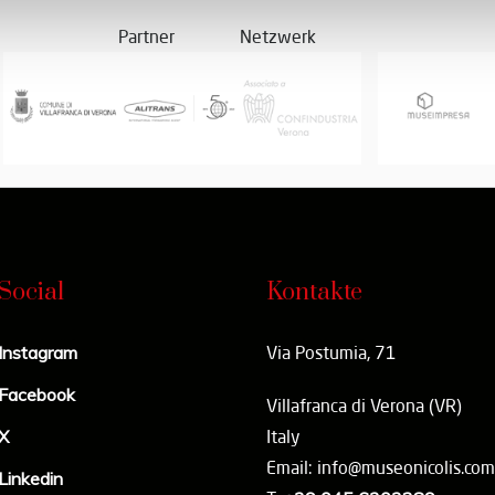
Partner
Netzwerk
Social
Kontakte
Instagram
Via Postumia, 71
Facebook
Villafranca di Verona (VR)
X
Italy
Email: info@museonicolis.com
Linkedin