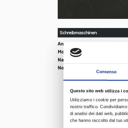
Schreibmaschinen
Anno di produzione:
1940
Modello:
S
Nazione:
Italien
Nome:
Everest
Consenso
Questo sito web utilizza i c
Utilizziamo i cookie per perso
nostro traffico. Condividiamo 
di analisi dei dati web, pubbl
che hanno raccolto dal tuo uti