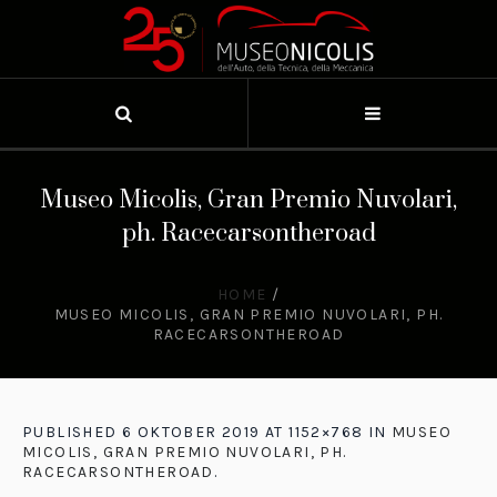
Museo Micolis, Gran Premio Nuvolari,
ph. Racecarsontheroad
HOME
/
MUSEO MICOLIS, GRAN PREMIO NUVOLARI, PH.
RACECARSONTHEROAD
PUBLISHED
6 OKTOBER 2019
AT 1152×768 IN
MUSEO
MICOLIS, GRAN PREMIO NUVOLARI, PH.
RACECARSONTHEROAD
.