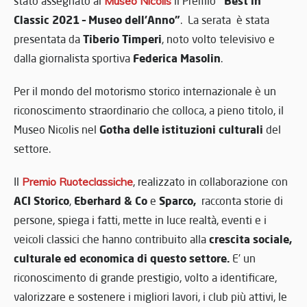
“Best in
stato assegnato al
Museo Nicolis
il Premio
Classic 2021 – Museo dell’Anno”
. La serata è stata
Tiberio Timperi
presentata da
, noto volto televisivo e
Federica Masolin
dalla giornalista sportiva
.
Per il mondo del motorismo storico internazionale è un
riconoscimento straordinario che colloca, a pieno titolo, il
Gotha delle istituzioni culturali
Museo Nicolis nel
del
settore.
Il
Premio Ruoteclassiche
, realizzato in collaborazione con
ACI Storico
Eberhard & Co
Sparco,
,
e
racconta storie di
persone, spiega i fatti, mette in luce realtà, eventi e i
crescita sociale,
veicoli classici che hanno contribuito alla
culturale ed economica di questo settore.
E’ un
riconoscimento di grande prestigio, volto a identificare,
valorizzare e sostenere i migliori lavori, i club più attivi, le